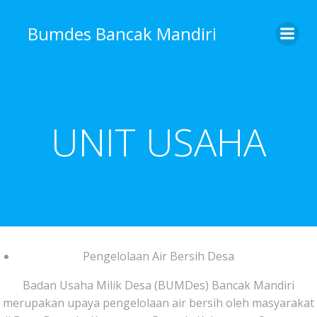
Skip
to
Bumdes Bancak Mandiri
content
UNIT USAHA
Pengelolaan Air Bersih Desa
Badan Usaha Milik Desa (BUMDes) Bancak Mandiri
merupakan upaya pengelolaan air bersih oleh masyarakat